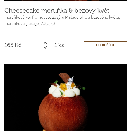
Cheesecake meruňka & bezový květ
meruňkový konfit, mousse ze sýru Philadelphia a bezového květu,
meruňková glasage ,
A:3,5,7,8
165
Kč
ks