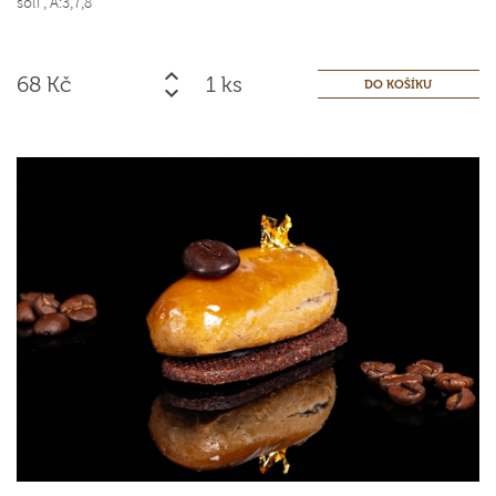
solí ,
A:3,7,8
68
Kč
ks