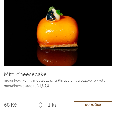
Mini cheesecake
meruňkový konfit, mousse ze sýru Philadelphia a bezového květu,
meruňková glasage ,
A:1,3,7,8
68
Kč
ks