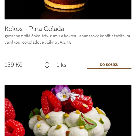
Kokos - Pina Colada
ganache z bílé čokolády, rumu a kokosu, ananasový konfit s tahitskou
vanilkou, čokoládové vlákno ,
A:3,7,8
159
Kč
ks