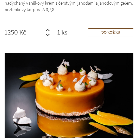
nadýchaný vanilkový krém s čerstvými jahodami a jahodovým gelem,
bezlepkový korpus ,
A:3,7,8
1250
Kč
ks