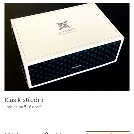
Klasik střední
krabice na 5 - 6 dortů