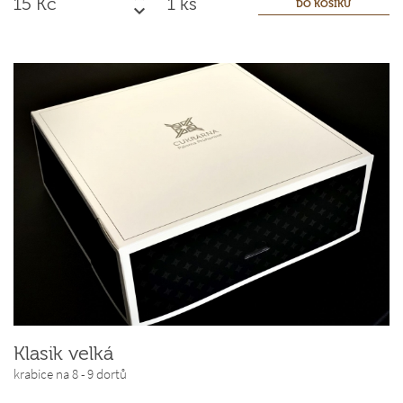
15
Kč
ks
Klasik velká
krabice na 8 - 9 dortů