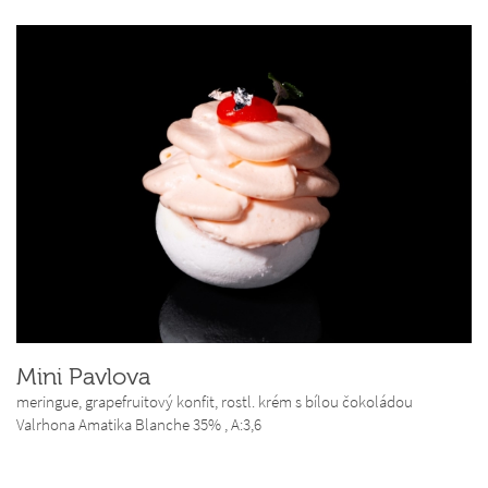
Mini Pavlova
meringue, grapefruitový konfit, rostl. krém s bílou čokoládou
Valrhona Amatika Blanche 35% ,
A:3,6