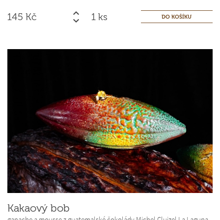
145
Kč
ks
Kakaový bob
ganache a mousse z guatemalské čokolády Michel Cluizel La Laguna