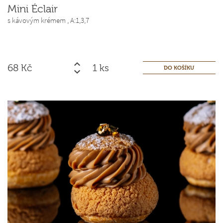
Mini Éclair
s kávovým krémem ,
A:1,3,7
68
Kč
ks