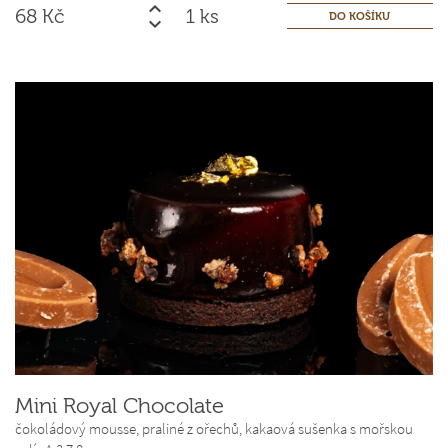
68
Kč
ks
Mini Royal Chocolate
čokoládový mousse, praliné z ořechů, kakaová sušenka s mořskou