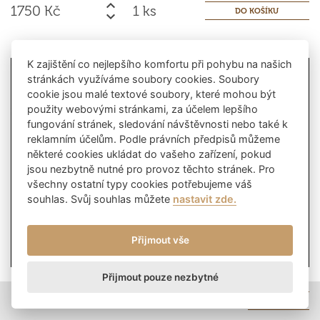
1750
Kč
ks
K zajištění co nejlepšího komfortu při pohybu na našich
stránkách využíváme soubory cookies. Soubory
cookie jsou malé textové soubory, které mohou být
použity webovými stránkami, za účelem lepšího
fungování stránek, sledování návštěvnosti nebo také k
reklamním účelům. Podle právních předpisů můžeme
některé cookies ukládat do vašeho zařízení, pokud
jsou nezbytně nutné pro provoz těchto stránek. Pro
všechny ostatní typy cookies potřebujeme váš
souhlas. Svůj souhlas můžete
nastavit zde.
Přijmout vše
Přijmout pouze nezbytné
Černý rybíz & fialka, 10-12 osob, ø 24cm
0
ks
0
Kč
K POKLADNĚ
VÁŠ KOŠÍK
krém z bílé čokolády Valrhona Satilia blanche 31%, confit z fialky a