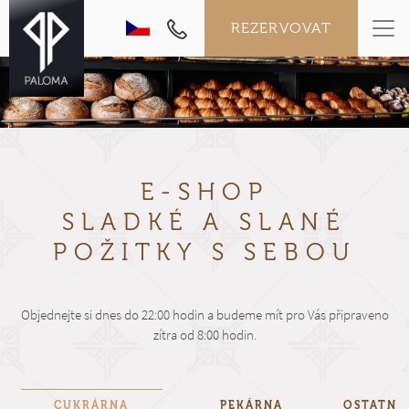
REZERVOVAT
E-SHOP
SLADKÉ A SLANÉ
POŽITKY
S SEBOU
Objednejte si dnes do 22:00 hodin a budeme mít pro Vás připraveno
zítra od 8:00 hodin.
CUKRÁRNA
PEKÁRNA
OSTATNÍ