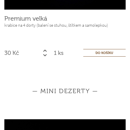
Premium velká
krabice na 4 dorty (balení se stuhou, štítkem a samolepkou)
30
Kč
ks
— MINI DEZERTY —