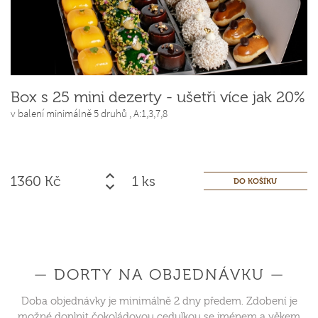
Box s 25 mini dezerty - ušetři více jak 20%
v balení minimálně 5 druhů ,
A:1,3,7,8
1360
Kč
ks
— DORTY NA OBJEDNÁVKU —
Doba objednávky je minimálně 2 dny předem. Zdobení je
možné doplnit čokoládovou cedulkou se jménem a věkem