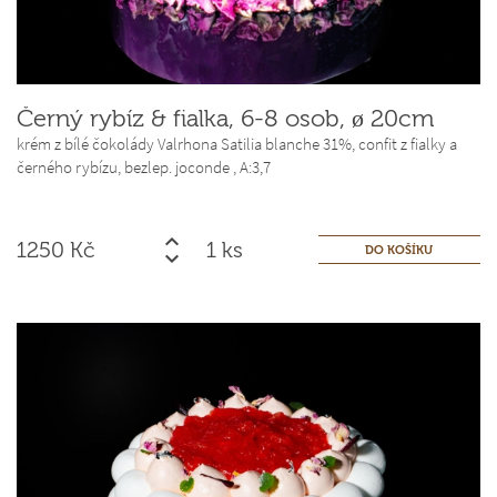
Černý rybíz & fialka, 6-8 osob, ø 20cm
krém z bílé čokolády Valrhona Satilia blanche 31%, confit z fialky a
černého rybízu, bezlep. joconde ,
A:3,7
1250
Kč
ks