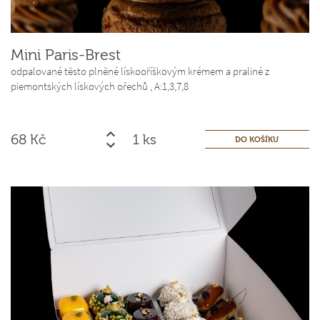
Mini Paris-Brest
odpalované těsto plněné lískooříškovým krémem a praliné z
piemontských lískových ořechů ,
A:1,3,7,8
68
Kč
ks