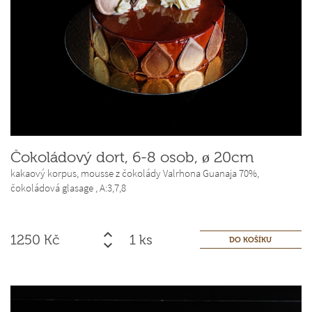
Čokoládový dort, 6-8 osob, ø 20cm
kakaový korpus, mousse z čokolády Valrhona Guanaja 70%,
čokoládová glasage ,
A:3,7,8
1250
Kč
ks