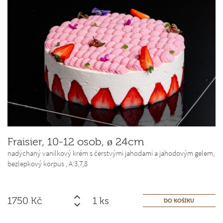
Fraisier, 10-12 osob, ø 24cm
nadýchaný vanilkový krém s čerstvými jahodami a jahodovým gelem,
bezlepkový korpus ,
A:3,7,8
1750
Kč
ks