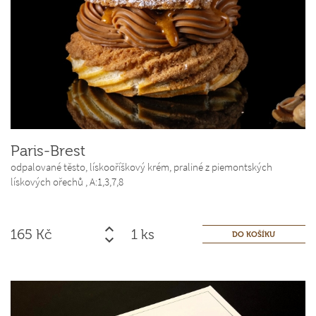
Paris-Brest
odpalované těsto, lískooříškový krém, praliné z piemontských
lískových ořechů ,
A:1,3,7,8
165
Kč
ks