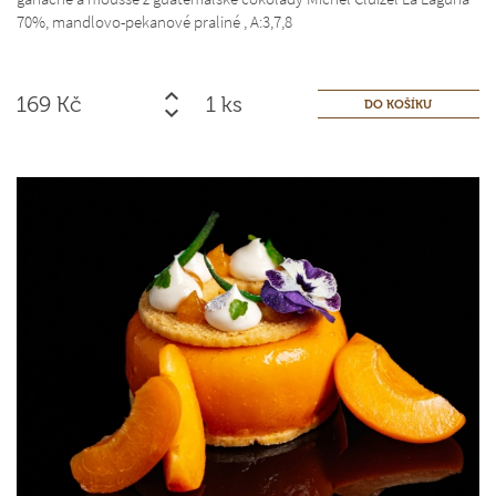
70%, mandlovo-pekanové praliné ,
A:3,7,8
169
Kč
ks