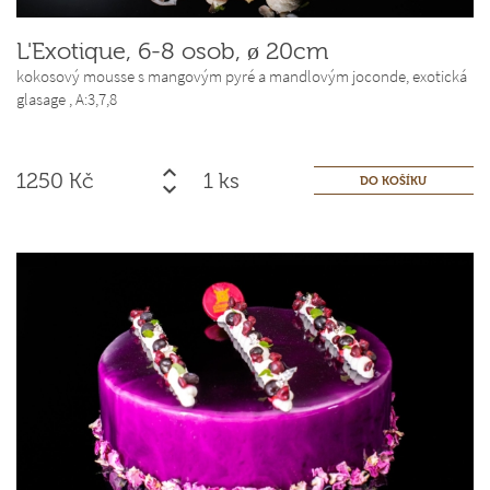
L'Exotique, 6-8 osob, ø 20cm
kokosový mousse s mangovým pyré a mandlovým joconde, exotická
glasage ,
A:3,7,8
1250
Kč
ks