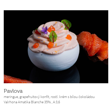
Pavlova
meringue, grapefruitový konfit, rostl. krém s bílou čokoládou
Valrhona Amatika Blanche 35% ,
A:3,6