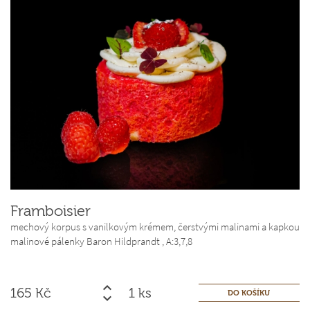
Framboisier
mechový korpus s vanilkovým krémem, čerstvými malinami a kapkou
malinové pálenky Baron Hildprandt ,
A:3,7,8
165
Kč
ks