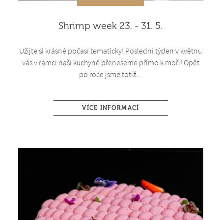
Shrimp week 23. - 31. 5.
Užijte si krásné počasí tematicky! Poslední týden v květnu
vás v rámci naši kuchyně přeneseme přímo k moři! Opět
po roce jsme totiž...
VÍCE INFORMACÍ