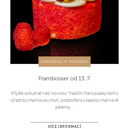
CUKRÁRNA & PEKÁRNA
Framboisier od 13. 7.
Přijďte ochutnat naši novinku! Tradiční francouzský dort s
výraznou malinovou chutí, podpořenou kapkou malinové
pálenky...
VÍCE INFORMACÍ