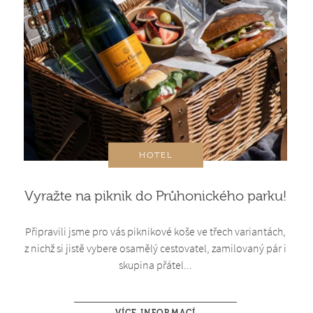
HOTEL
Vyražte na piknik do Průhonického parku!
Připravili jsme pro vás piknikové koše ve třech variantách,
z nichž si jistě vybere osamělý cestovatel, zamilovaný pár i
skupina přátel...
VÍCE INFORMACÍ