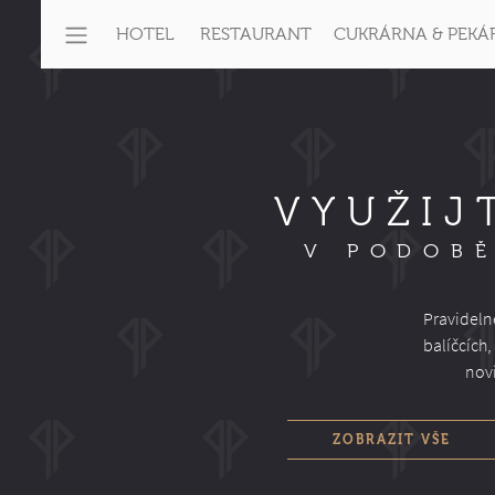
HOTEL
RESTAURANT
CUKRÁRNA & PEKÁ
VYUŽIJ
V PODOBĚ
Pravideln
balíčcích
novi
ZOBRAZIT VŠE