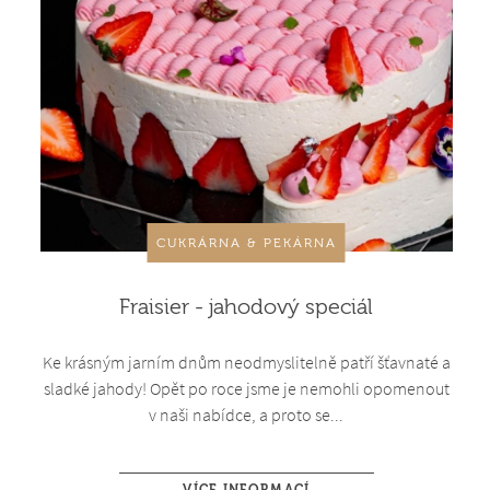
CUKRÁRNA & PEKÁRNA
Fraisier - jahodový speciál
Ke krásným jarním dnům neodmyslitelně patří šťavnaté a
sladké jahody! Opět po roce jsme je nemohli opomenout
v naši nabídce, a proto se...
VÍCE INFORMACÍ