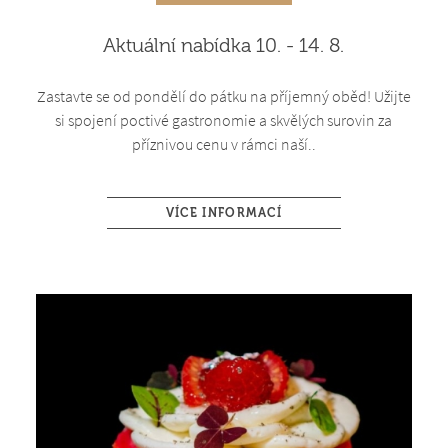
Aktuální nabídka 10. - 14. 8.
Zastavte se od pondělí do pátku na příjemný oběd! Užijte
si spojení poctivé gastronomie a skvělých surovin za
příznivou cenu v rámci naší..
VÍCE INFORMACÍ