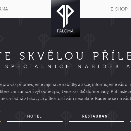
RNA
E-SHOP
TE SKVĚLOU PŘÍL
 SPECIÁLNÍCH NABÍDEK 
ě pro vás připravujeme zajímavé nabídky a akce, informujeme vás o n
, které vám umožní výhodně spojit více zážitků dohromady. Přihlaste s
nek a žádná z takových příležitostí vám neunikne. Budeme se na vás t
HOTEL
RESTAURANT