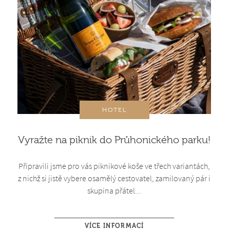
HOTEL
Vyražte na piknik do Průhonického parku!
Připravili jsme pro vás piknikové koše ve třech variantách,
z nichž si jistě vybere osamělý cestovatel, zamilovaný pár i
skupina přátel...
VÍCE INFORMACÍ