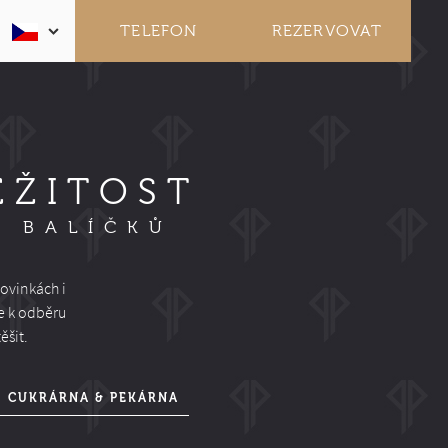
TELEFON
REZERVOVAT
EŽITOST
A BALÍČKŮ
ovinkách i
e k odběru
ěšit.
CUKRÁRNA & PEKÁRNA