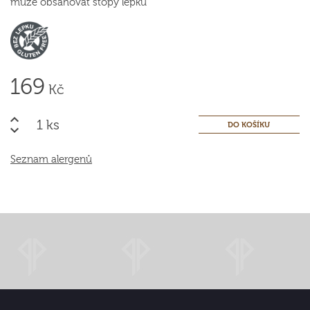
může obsahovat stopy lepku
169
Kč
ks
Seznam alergenů