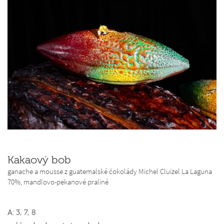
Kakaový bob
ganache a mousse z guatemalské čokolády Michel Cluizel La Laguna
70%, mandlovo-pekanové praliné
A: 3, 7, 8