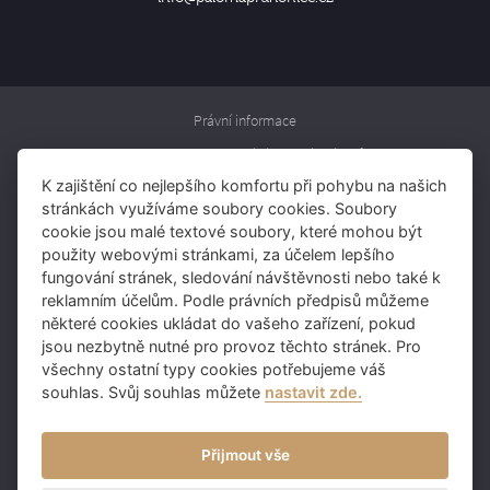
Právní informace
Informace o zpracování osobních údajů
K zajištění co nejlepšího komfortu při pohybu na našich
Rezervujte si pokoj
stránkách využíváme soubory cookies. Soubory
Rezervujte si stůl
cookie jsou malé textové soubory, které mohou být
použity webovými stránkami, za účelem lepšího
Darujte voucher
fungování stránek, sledování návštěvnosti nebo také k
reklamním účelům. Podle právních předpisů můžeme
některé cookies ukládat do vašeho zařízení, pokud
Skupina IMOBA:
jsou nezbytně nutné pro provoz těchto stránek. Pro
Čapí Hnízdo
všechny ostatní typy cookies potřebujeme váš
souhlas. Svůj souhlas můžete
nastavit zde.
Sokolovna Průhonice
Columna Chodov
Přijmout vše
Pumpa Průhonice