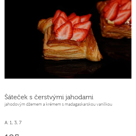
Šáteček s čerstvými jahodami
jahodovým džemem a krémem s madagaskarskou vanilkou
A: 1, 3, 7