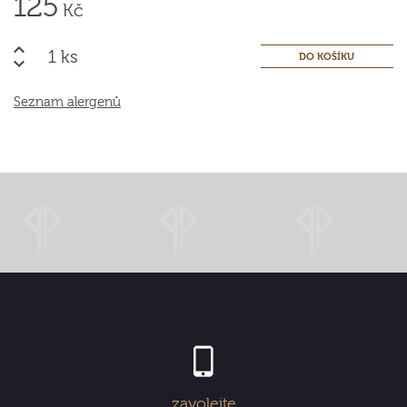
125
Kč
ks
Seznam alergenů
zavolejte