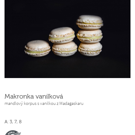
Makronka vanilková
mandlový korpus s vanilkou z Madagaskaru
A: 3, 7, 8