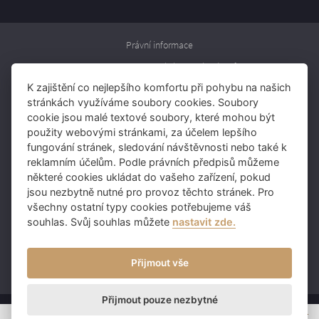
Právní informace
Informace o zpracování osobních údajů
K zajištění co nejlepšího komfortu při pohybu na našich
Rezervujte si pokoj
stránkách využíváme soubory cookies. Soubory
Rezervujte si stůl
cookie jsou malé textové soubory, které mohou být
použity webovými stránkami, za účelem lepšího
Darujte voucher
fungování stránek, sledování návštěvnosti nebo také k
reklamním účelům. Podle právních předpisů můžeme
některé cookies ukládat do vašeho zařízení, pokud
Skupina IMOBA:
jsou nezbytně nutné pro provoz těchto stránek. Pro
Čapí Hnízdo
všechny ostatní typy cookies potřebujeme váš
souhlas. Svůj souhlas můžete
nastavit zde.
Sokolovna Průhonice
Columna Chodov
Přijmout vše
Pumpa Průhonice
Přijmout pouze nezbytné
© Copyright Paloma Průhonice, 2026, IMOBA, a.s., Pyšelská 2327/2, 149 00