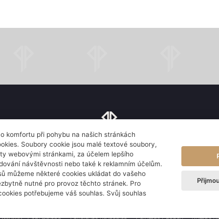
ího komfortu při pohybu na našich stránkách
najdete nás
kies. Soubory cookie jsou malé textové soubory,
ty webovými stránkami, za účelem lepšího
Květnové nám. 53, 252 43 Průhonice
edování návštěvnosti nebo také k reklamním účelům.
isů můžeme některé cookies ukládat do vašeho
Přijmo
ezbytně nutné pro provoz těchto stránek. Pro
Informace o zpracování osobních údajů
Rezervujte si pokoj
Rezervujte si st
cookies potřebujeme váš souhlas. Svůj souhlas