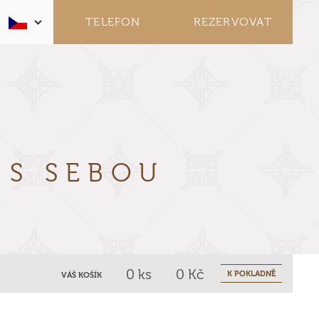
TELEFON
REZERVOVAT
Y
S SEBOU
0
ks
0
Kč
K POKLADNĚ
VÁŠ KOŠÍK