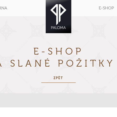
RNA
E-SHOP
E-SHOP
A SLANÉ POŽITK
ZPĚT