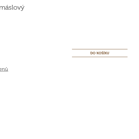
 máslový
genů