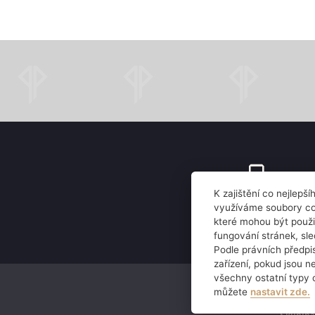
K zajištění co nejlepš
zavolejte
využíváme soubory coo
které mohou být použi
+420 220 188 610
fungování stránek, sl
Podle právních předp
zařízení, pokud jsou n
Právní informace
všechny ostatní typy 
můžete
nastavit zde.