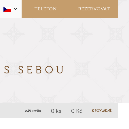
TELEFON
REZERVOVAT
Y
S SEBOU
0
ks
0
Kč
K POKLADNĚ
VÁŠ KOŠÍK