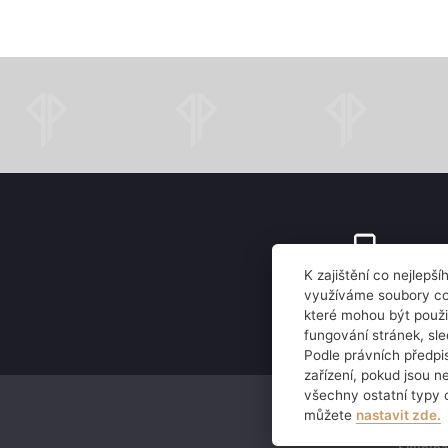
K zajištění co nejlepš
zavolejte
využíváme soubory coo
které mohou být použi
+420 220 188 610
fungování stránek, sl
Podle právních předp
zařízení, pokud jsou n
Právní informace
všechny ostatní typy 
můžete
nastavit zde.