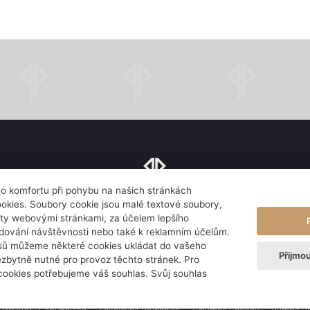
ího komfortu při pohybu na našich stránkách
najdete nás
kies. Soubory cookie jsou malé textové soubory,
ty webovými stránkami, za účelem lepšího
Květnové nám. 53, 252 43 Průhonice
edování návštěvnosti nebo také k reklamním účelům.
isů můžeme některé cookies ukládat do vašeho
Přijmo
ezbytně nutné pro provoz těchto stránek. Pro
Informace o zpracování osobních údajů
Rezervujte si pokoj
Rezervujte si st
cookies potřebujeme váš souhlas. Svůj souhlas