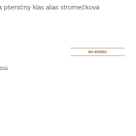
a pšeničný klas alias stromečková
genů