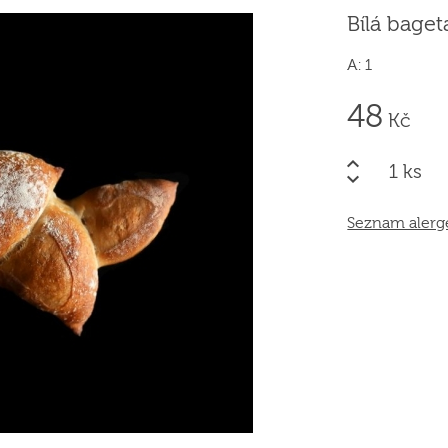
Bílá baget
A: 1
48
Kč
ks
Seznam aler