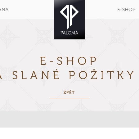
RNA
E-SHOP
E-SHOP
A SLANÉ POŽITK
ZPĚT