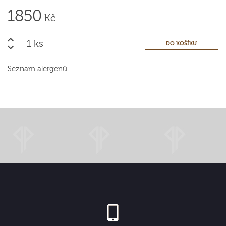
1850
Kč
ks
Seznam alergenů