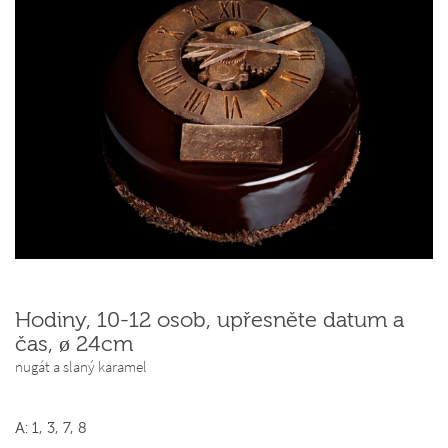
Hodiny, 10-12 osob, upřesněte datum a
čas, ø 24cm
nugát a slaný karamel
A: 1, 3, 7, 8