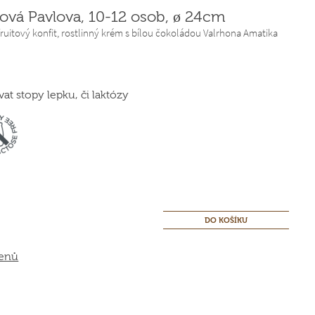
tová Pavlova, 10-12 osob, ø 24cm
ruitový konfit, rostlinný krém s bílou čokoládou Valrhona Amatika
t stopy lepku, či laktózy
genů