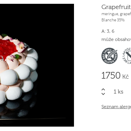
Grapefrui
meringue, grapef
Blanche 35%
A: 3, 6
může obsahova
1750
Kč
ks
Seznam aler