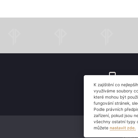
K zajištění co nejlepš
zavolejte
využíváme soubory coo
které mohou být použi
+420 220 188 610
fungování stránek, sl
Podle právních předp
zařízení, pokud jsou n
Právní informace
všechny ostatní typy 
můžete
nastavit zde.