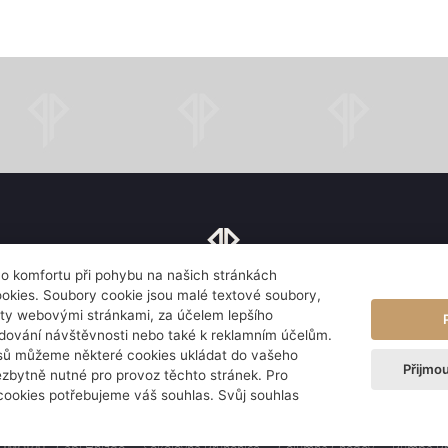
ího komfortu při pohybu na našich stránkách
najdete nás
kies. Soubory cookie jsou malé textové soubory,
ty webovými stránkami, za účelem lepšího
Květnové nám. 53, 252 43 Průhonice
edování návštěvnosti nebo také k reklamním účelům.
isů můžeme některé cookies ukládat do vašeho
Přijmo
ezbytně nutné pro provoz těchto stránek. Pro
Informace o zpracování osobních údajů
Rezervujte si pokoj
Rezervujte si st
cookies potřebujeme váš souhlas. Svůj souhlas