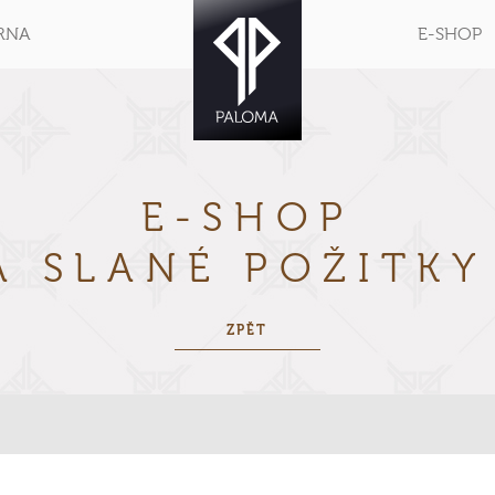
RNA
E-SHOP
E-SHOP
A SLANÉ POŽITK
ZPĚT