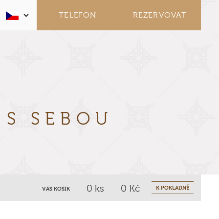
TELEFON
REZERVOVAT
Y
S SEBOU
0
ks
0
Kč
K POKLADNĚ
VÁŠ KOŠÍK