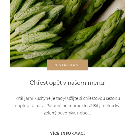
RESTAURANT
Chřest opět v našem menu!
Král jarní kuchyně je tady! Užijte si chřestovou sezonu
naplno. U nás v Palomě ho máme dost! Bílý mělnický,
zelený bavorský, nebo...
VÍCE INFORMACÍ