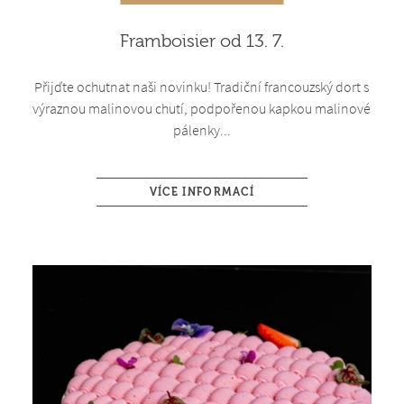
Framboisier od 13. 7.
Přijďte ochutnat naši novinku! Tradiční francouzský dort s
výraznou malinovou chutí, podpořenou kapkou malinové
pálenky...
VÍCE INFORMACÍ