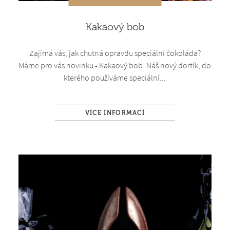
Kakaový bob
Zajímá vás, jak chutná opravdu speciální čokoláda?
Máme pro vás novinku - Kakaový bob. Náš nový dortík, do
kterého používáme speciální...
VÍCE INFORMACÍ