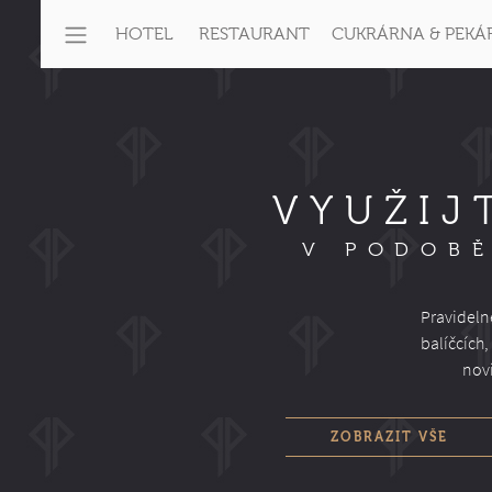
HOTEL
RESTAURANT
CUKRÁRNA & PEKÁ
VYUŽIJ
V PODOBĚ
Pravideln
balíčcích
novi
ZOBRAZIT VŠE