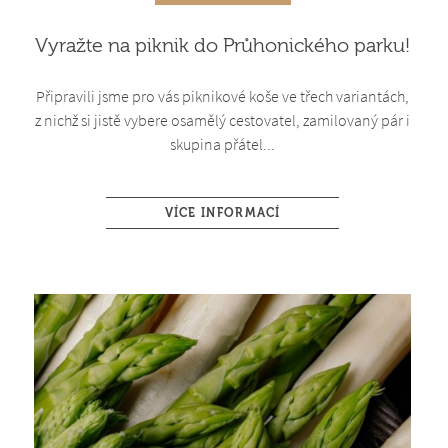
Vyražte na piknik do Průhonického parku!
Připravili jsme pro vás piknikové koše ve třech variantách,
z nichž si jistě vybere osamělý cestovatel, zamilovaný pár i
skupina přátel...
VÍCE INFORMACÍ