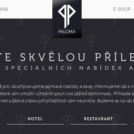
RNA
E-SHOP
TE SKVĚLOU PŘÍL
 SPECIÁLNÍCH NABÍDEK 
ě pro vás připravujeme zajímavé nabídky a akce, informujeme vás o n
, které vám umožní výhodně spojit více zážitků dohromady. Přihlaste s
nek a žádná z takových příležitostí vám neunikne. Budeme se na vás t
HOTEL
RESTAURANT