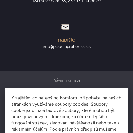
Květnové nám. 53, 252 43 Průhonice
napište
info@palomapruhonice.cz
Právní informace
Informace o zpracování osobních údajů
K zajištění co nejlepšího komfortu při pohybu na našich
Rezervujte si pokoj
stránkách využíváme soubory cookies. Soubory
Rezervujte si stůl
cookie jsou malé textové soubory, které mohou být
použity webovými stránkami, za účelem lepšího
Darujte voucher
fungování stránek, sledování návštěvnosti nebo také k
reklamním účelům. Podle právních předpisů můžeme