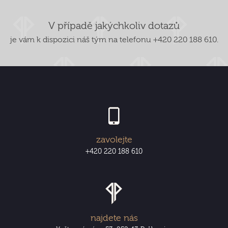
V případě jakýchkoliv dotazů
je vám k dispozici náš tým na telefonu +420 220 188 610.
zavolejte
+420 220 188 610
najdete nás