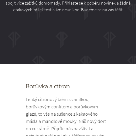
spojit více zážitků dohromady. Přihlaste se k odběru novinek a žádná
z takových příležitostí vám neunikne. Budeme se na vás těšit.
Borůvka a citron
Lehký citrónový krém s vanilkou,
borůvkovým confitem a borůvkovým
glazé, to vše na sušence z kakaového
másla a mandlové mouky. Náš nový dort
na cukrárně. Přijďte nás navštívit a
ochutnat naši novinku, těšíme se na vás...