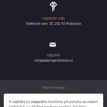
najdete nás
Květnové nám. 53, 252 43 Průhonice
napište
info@palomapruhonice.cz
Právní informace
Informace o zpracování osobních údajů
K zajištění co nejlepšího komfortu při pohybu na našich
Rezervujte si pokoj
stránkách využíváme soubory cookies. Soubory