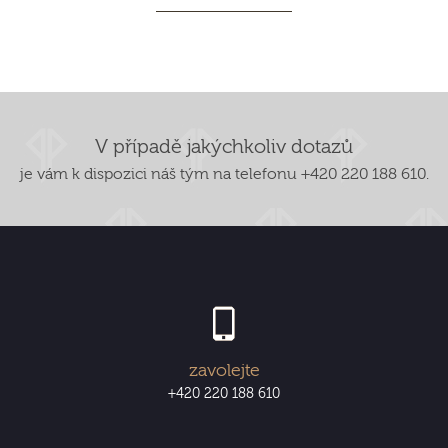
V případě jakýchkoliv dotazů
je vám k dispozici náš tým na telefonu +420 220 188 610.
zavolejte
+420 220 188 610