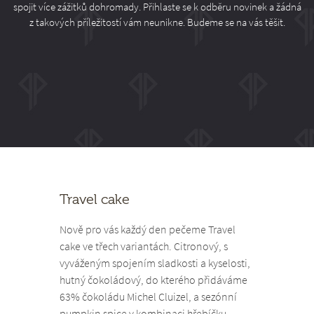
spojit více zážitků dohromady. Přihlaste se k odběru novinek a žádná
z takových příležitostí vám neunikne. Budeme se na vás těšit.
Travel cake
Nově pro vás každý den pečeme Travel
cake ve třech variantách. Citronový, s
vyváženým spojením sladkosti a kyselosti,
hutný čokoládový, do kterého přidáváme
63% čokoládu Michel Cluizel, a sezónní
pumpkin spice v kombinaci hřebíčku,