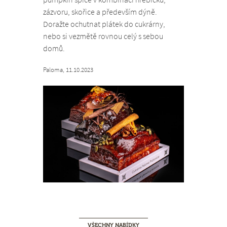
zázvoru, skořice a především dýně.
Doražte ochutnat plátek do cukrárny,
nebo si vezmětě rovnou celý s sebou
domů.
Paloma, 11.10.2023
VŠECHNY NABÍDKY