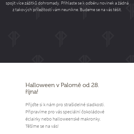
spojit více zážitků dohromady. Přihlaste se k odběru novinek a žádná
z takových příležitostí vám neunikne. Budeme se na vás těšit.
Halloween v Palomě od 28.
října!
Přijďte si k nám pro strašidelné sladkosti.
Připravíme pro vás speciální čokoládové
éclairky nebo halloweenské makronky.
Těšíme se na vás!