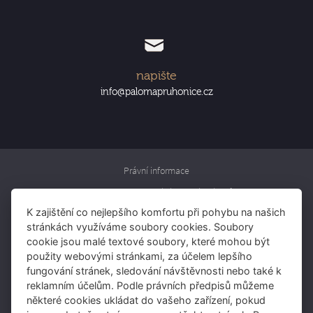
napište
info@palomapruhonice.cz
Právní informace
Informace o zpracování osobních údajů
K zajištění co nejlepšího komfortu při pohybu na našich
Rezervujte si pokoj
stránkách využíváme soubory cookies. Soubory
Rezervujte si stůl
cookie jsou malé textové soubory, které mohou být
použity webovými stránkami, za účelem lepšího
Darujte voucher
fungování stránek, sledování návštěvnosti nebo také k
reklamním účelům. Podle právních předpisů můžeme
některé cookies ukládat do vašeho zařízení, pokud
Skupina IMOBA: