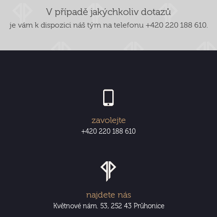
V případě jakýchkoliv dotazů
je vám k dispozici náš tým na telefonu +420 220 188 610.
zavolejte
+420 220 188 610
najdete nás
Květnové nám. 53, 252 43 Průhonice