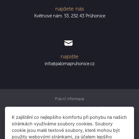
najdete nás
Květnové nám. 53, 252 43 Průhonice
napište
info@palomapruhonice.cz
Právní informace
Informace o zpracování osobních údajů
K zajištění co nejlepšího komfortu při pohybu na našich
Rezervujte si pokoj
stránkách využíváme soubory cookies. Soubory
Rezervujte si stůl
cookie jsou malé textové soubory, které mohou být
použity webovými stránkami, za účelem lepšího
Darujte voucher