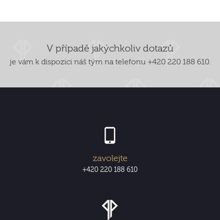
V případě jakýchkoliv dotazů
je vám k dispozici náš tým na telefonu +420 220 188 610.
zavolejte
+420 220 188 610