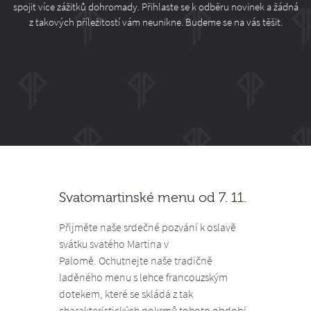
spojit více zážitků dohromady. Přihlaste se k odběru novinek a žádná
z takových příležitostí vám neunikne. Budeme se na vás těšit.
Svatomartinské menu od 7. 11.
Přijměte naše srdečné pozvání k oslavě
svátku svatého Martina v
Palomě. Ochutnejte naše tradičně
laděného menu s lehce francouzským
dotekem, které se skládá z tak
charakteristických pokrmů tohoto období.