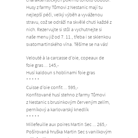
Husy z farmy Tůmovi z Nestanic mají tu
nejlepší péči, velký výběh a vyváženou
stravu, což se odráží na skvělé chuti každé z
nich. Rezervujte si stůl a vychutnejte si
naše menu již od 7. 11., třeba i se sklenkou
svatomartinského vína. Těšíme se na vás!
Velouté à la carcasse d’oie, copeaux de
foie gras ... 145,-
Husí kaldoun s hoblinami foie gras
* * * * *
Cuisse d’oie confit ... 595,-
Konfitované husí stehno z farmy Tůmovi
z Nestanic s brusinkovým červeným zelím,
perníkový a karlovarský knedlík
* * * * *
Millefeuille aux poires Martin Sec ... 265,-
Pošírovaná hruška Martin Sec s vanilkovým