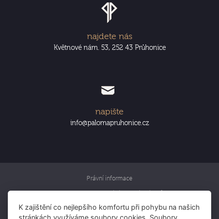
najdete nás
Květnové nám. 53, 252 43 Průhonice
napište
info@palomapruhonice.cz
Právní informace
Informace o zpracování osobních údajů
K zajištění co nejlepšího komfortu při pohybu na našich
Rezervujte si pokoj
stránkách využíváme soubory cookies. Soubory