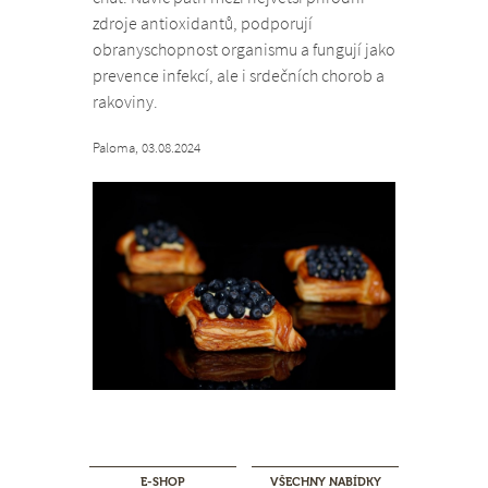
zdroje antioxidantů, podporují
obranyschopnost organismu a fungují jako
prevence infekcí, ale i srdečních chorob a
rakoviny.
Paloma, 03.08.2024
E-SHOP
VŠECHNY NABÍDKY