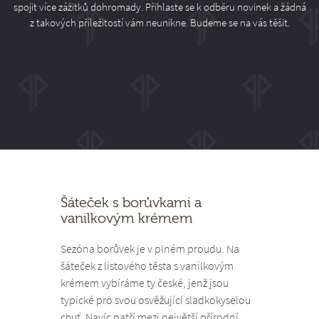
spojit více zážitků dohromady. Přihlaste se k odběru novinek a žádná
z takových příležitostí vám neunikne. Budeme se na vás těšit.
Šáteček s borůvkami a
vanilkovým krémem
Sezóna borůvek je v plném proudu. Na
šáteček z listového těsta s vanilkovým
krémem vybíráme ty české, jenž jsou
typické pro svou osvěžující sladkokyselou
chuť. Navíc patří mezi největší přírodní