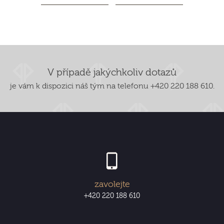
V případě jakýchkoliv dotazů
je vám k dispozici náš tým na telefonu +420 220 188 610.
zavolejte
+420 220 188 610