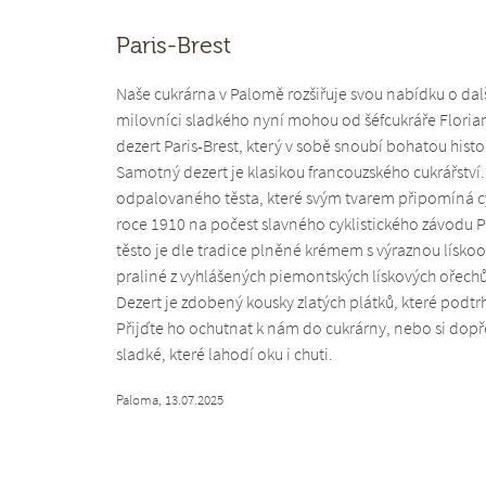
Paris-Brest
Naše cukrárna v Palomě rozšiřuje svou nabídku o další
milovníci sladkého nyní mohou od šéfcukráře Floria
dezert Paris-Brest, který v sobě snoubí bohatou hist
Samotný dezert je klasikou francouzského cukrářstv
odpalovaného těsta, které svým tvarem připomíná cykli
roce 1910 na počest slavného cyklistického závodu 
těsto je dle tradice plněné krémem s výraznou lískoo
praliné z vyhlášených piemontských lískových ořechů
Dezert je zdobený kousky zlatých plátků, které podtrh
Přijďte ho ochutnat k nám do cukrárny, nebo si dopřejt
sladké, které lahodí oku i chuti.
Paloma, 13.07.2025