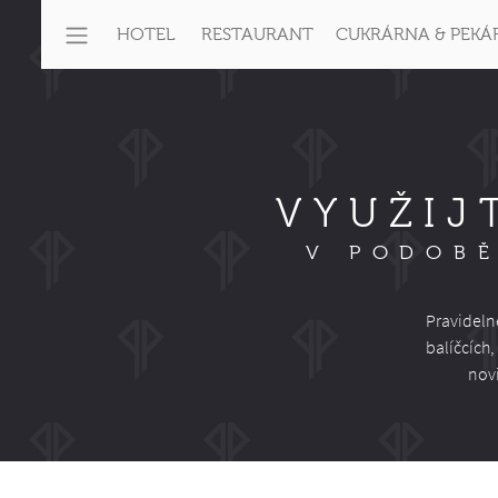
HOTEL
RESTAURANT
CUKRÁRNA & PEKÁ
VYUŽIJ
V PODOBĚ
Pravideln
balíčcích
novi