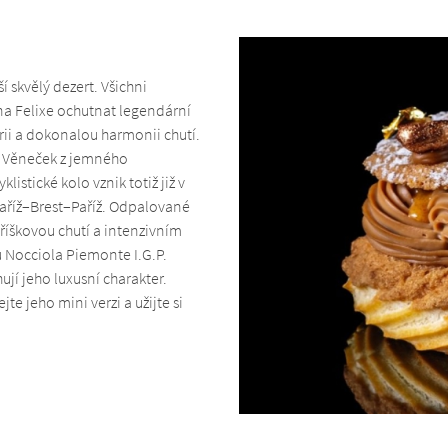
 skvělý dezert. Všichni
na Felixe ochutnat legendární
orii a dokonalou harmonii chutí.
í. Věneček z jemného
stické kolo vznik totiž již v
Paříž–Brest–Paříž. Odpalované
říškovou chutí a intenzivním
 Nocciola Piemonte I.G.P.
ují jeho luxusní charakter.
e jeho mini verzi a užijte si