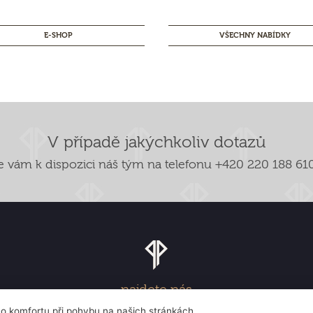
E-SHOP
VŠECHNY NABÍDKY
V případě jakýchkoliv dotazů
je vám k dispozici náš tým na telefonu +420 220 188 610
najdete nás
Květnové nám. 53, 252 43 Průhonice
ího komfortu při pohybu na našich stránkách