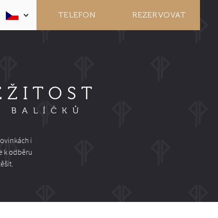
TELEFON
REZERVOVAT
EŽITOST
A BALÍČKŮ
ovinkách i
e k odběru
ěšit.