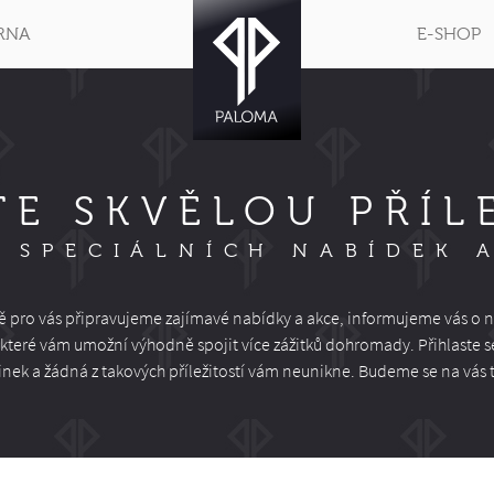
RNA
E-SHOP
TE SKVĚLOU PŘÍL
 SPECIÁLNÍCH NABÍDEK 
ě pro vás připravujeme zajímavé nabídky a akce, informujeme vás o n
, které vám umožní výhodně spojit více zážitků dohromady. Přihlaste s
nek a žádná z takových příležitostí vám neunikne. Budeme se na vás t