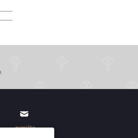
.
napište
info@palomapruhonice.cz