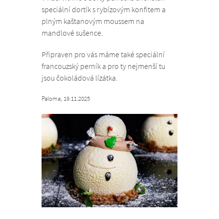
speciální dortík s rybízovým konfitem a
plným kaštanovým moussem na
mandlové sušence.
Připraven pro vás máme také speciální
francouzský perník a pro ty nejmenší tu
jsou čokoládová lízátka.
Paloma, 19.11.2025