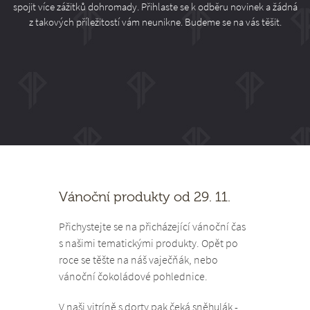
spojit více zážitků dohromady. Přihlaste se k odběru novinek a žádná
z takových příležitostí vám neunikne. Budeme se na vás těšit.
Vánoční produkty od 29. 11.
Přichystejte se na přicházející vánoční čas
s našimi tematickými produkty. Opět po
roce se těšte na náš vaječňák, nebo
vánoční čokoládové pohlednice.
V naši vitríně s dorty pak čeká sněhulák -