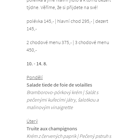
týdne. Věříme, že si přijdete na své!
polévka 145,- | hlavní chod 295,- | dezert
145,-
2 chodové menu 375,- | 3 chodové menu
450,-
10. - 14. 8.
Pondělí
Salade tiede de foie de volailles
Bramborovo-pórkový krém | Salát s
pečenými kuřecími játry, šalotkou a
malinovým vinaigrette
Úterý
Truite aux champignons
Krém z červených paprik | Pečený pstruh s