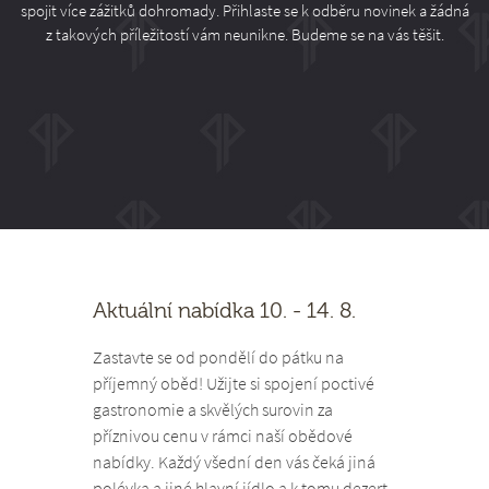
spojit více zážitků dohromady. Přihlaste se k odběru novinek a žádná
z takových příležitostí vám neunikne. Budeme se na vás těšit.
Aktuální nabídka 10. - 14. 8.
Zastavte se od pondělí do pátku na
příjemný oběd! Užijte si spojení poctivé
gastronomie a skvělých surovin za
příznivou cenu v rámci naší obědové
nabídky. Každý všední den vás čeká jiná
polévka a jiné hlavní jídlo a k tomu dezert