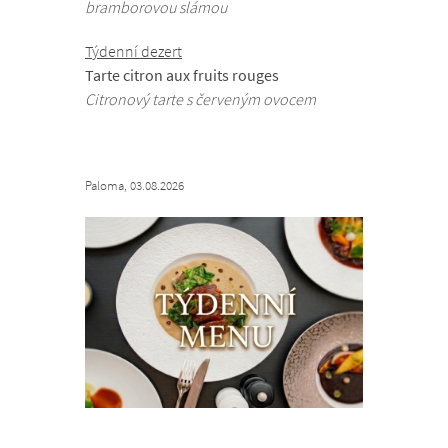
bramborovou slámou
Týdenní dezert
Tarte citron aux fruits rouges
Citronový tarte s červeným ovocem
Paloma, 03.08.2026