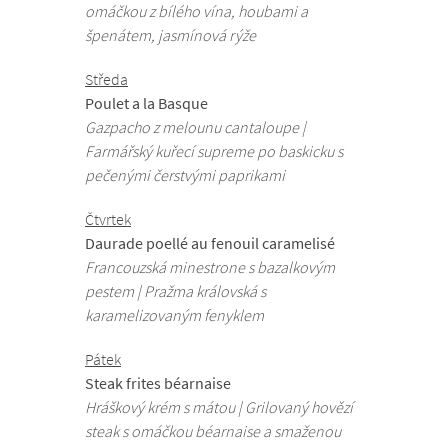
omáčkou z bílého vína, houbami a
špenátem, jasmínová rýže
Středa
Poulet a la Basque
Gazpacho z melounu cantaloupe |
Farmářský kuřecí supreme po baskicku s
pečenými čerstvými paprikami
Čtvrtek
Daurade poellé au fenouil caramelisé
Francouzská minestrone s bazalkovým
pestem | Pražma královská s
karamelizovaným fenyklem
Pátek
Steak frites béarnaise
Hráškový krém s mátou | Grilovaný hovězí
steak s omáčkou béarnaise a smaženou